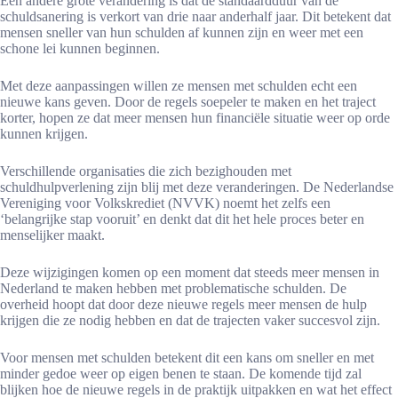
Een andere grote verandering is dat de standaardduur van de
schuldsanering is verkort van drie naar anderhalf jaar. Dit betekent dat
mensen sneller van hun schulden af kunnen zijn en weer met een
schone lei kunnen beginnen.
Met deze aanpassingen willen ze mensen met schulden echt een
nieuwe kans geven. Door de regels soepeler te maken en het traject
korter, hopen ze dat meer mensen hun financiële situatie weer op orde
kunnen krijgen.
Verschillende organisaties die zich bezighouden met
schuldhulpverlening zijn blij met deze veranderingen. De Nederlandse
Vereniging voor Volkskrediet (NVVK) noemt het zelfs een
‘belangrijke stap vooruit’ en denkt dat dit het hele proces beter en
menselijker maakt.
Deze wijzigingen komen op een moment dat steeds meer mensen in
Nederland te maken hebben met problematische schulden. De
overheid hoopt dat door deze nieuwe regels meer mensen de hulp
krijgen die ze nodig hebben en dat de trajecten vaker succesvol zijn.
Voor mensen met schulden betekent dit een kans om sneller en met
minder gedoe weer op eigen benen te staan. De komende tijd zal
blijken hoe de nieuwe regels in de praktijk uitpakken en wat het effect