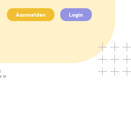
Aanmelden
Login
e
e te