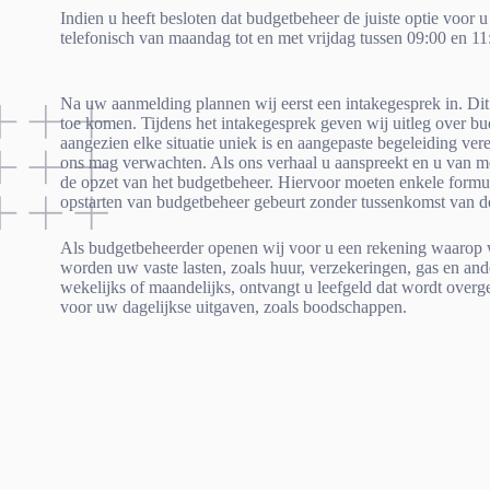
Indien u heeft besloten dat budgetbeheer de juiste optie voor
telefonisch van maandag tot en met vrijdag tussen 09:00 en 11:
Na uw aanmelding plannen wij eerst een intakegesprek in. Dit
toe komen. Tijdens het intakegesprek geven wij uitleg over bu
aangezien elke situatie uniek is en aangepaste begeleiding ver
ons mag verwachten. Als ons verhaal u aanspreekt en u van men
de opzet van het budgetbeheer. Hiervoor moeten enkele formul
opstarten van budgetbeheer gebeurt zonder tussenkomst van d
Als budgetbeheerder openen wij voor u een rekening waarop 
worden uw vaste lasten, zoals huur, verzekeringen, gas en ande
wekelijks of maandelijks, ontvangt u leefgeld dat wordt overg
voor uw dagelijkse uitgaven, zoals boodschappen.