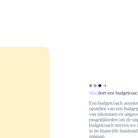
Wat
doet een budgetcoac
Een budgetcoach assisteert
opstellen van een budgetp
van inkomsten en uitgav
mogelijkheden om de uitg
budgetcoach streven we n
in de financiële huishou
omgaan.