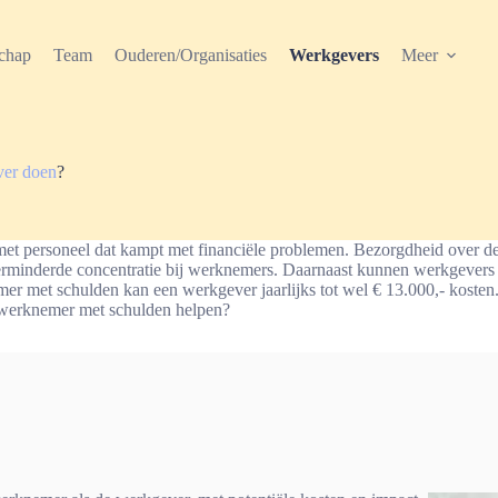
chap
Team
Ouderen/Organisaties
Werkgevers
Meer
ver doen
?
met personeel dat kampt met financiële problemen. Bezorgdheid over d
 verminderde concentratie bij werknemers. Daarnaast kunnen werkgevers 
r met schulden kan een werkgever jaarlijks tot wel € 13.000,- kosten
 werknemer met schulden helpen?