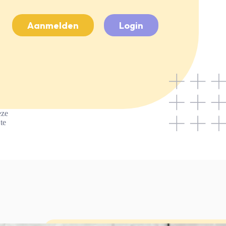
Aanmelden
Login
eze
te
.