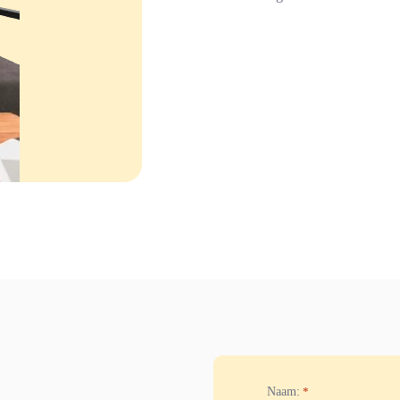
Naam:
*