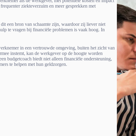
rknemer als de werkgever, met potentiële kosten en impact
 frequenter ziekteverzuim en meer gesprekken met
t een bron van schaamte zijn, waardoor zij liever niet
ulp te vragen bij financiële problemen is vaak hoog. In
erknemer in een vertrouwde omgeving, buiten het zicht van
iermee instemt, kan de werkgever op de hoogte worden
een budgetcoach biedt niet alleen financiële ondersteuning,
mers te helpen met hun geldzorgen.