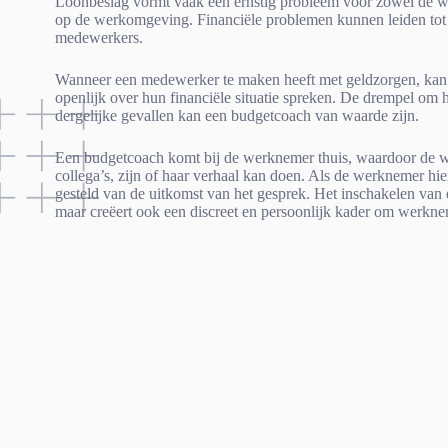
Loonbeslag vormt vaak een ernstig probleem voor zowel de we
op de werkomgeving. Financiële problemen kunnen leiden tot
medewerkers.
Wanneer een medewerker te maken heeft met geldzorgen, kan di
openlijk over hun financiële situatie spreken. De drempel om h
dergelijke gevallen kan een budgetcoach van waarde zijn.
Een budgetcoach komt bij de werknemer thuis, waardoor de w
collega’s, zijn of haar verhaal kan doen. Als de werknemer h
gesteld van de uitkomst van het gesprek. Het inschakelen van 
maar creëert ook een discreet en persoonlijk kader om werkne