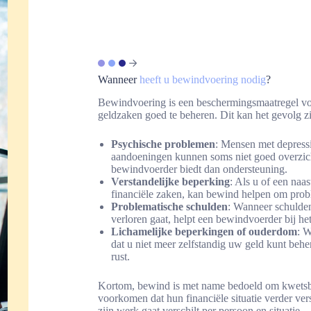
Wanneer
heeft u bewindvoering nodig
?
Bewindvoering is een beschermingsmaatregel voor
geldzaken goed te beheren. Dit kan het gevolg zi
Psychische problemen
: Mensen met depressi
aandoeningen kunnen soms niet goed overzic
bewindvoerder biedt dan ondersteuning.
Verstandelijke beperking
: Als u of een naa
financiële zaken, kan bewind helpen om pro
Problematische schulden
: Wanneer schulden
verloren gaat, helpt een bewindvoerder bij het h
Lichamelijke beperkingen of ouderdom
: W
dat u niet meer zelfstandig uw geld kunt beh
rust.
Kortom, bewind is met name bedoeld om kwetsba
voorkomen dat hun financiële situatie verder versl
zijn werk gaat verschilt per persoon en situatie.