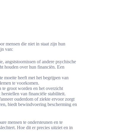
 mensen die niet in staat zijn hun
jn van:
e, angststoornissen of andere psychische
ht houden over hun financiën. Een
ste moeite heeft met het begrijpen van
blemen te voorkomen.
 te groot worden en het overzicht
erstellen van financiële stabiliteit.
anneer ouderdom of ziekte ervoor zorgt
eren, biedt bewindvoering bescherming en
re mensen te ondersteunen en te
echtert. Hoe dit er precies uitziet en in