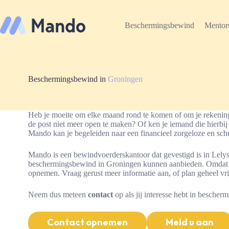
Ga
naar
de
Beschermingsbewind
Mentor
inhoud
Beschermingsbewind in
Groningen
Heb je moeite om elke maand rond te komen of om je rekeninge
de post niet meer open te maken? Of ken je iemand die hierb
Mando kan je begeleiden naar een financieel zorgeloze en sch
Mando is een bewindvoerderskantoor dat gevestigd is in Lelys
beschermingsbewind in Groningen kunnen aanbieden. Omdat w
opnemen. Vraag gerust meer informatie aan, of plan geheel vri
Neem dus meteen
contact
op als jij interesse hebt in besche
Contact opnemen
Meld u aan