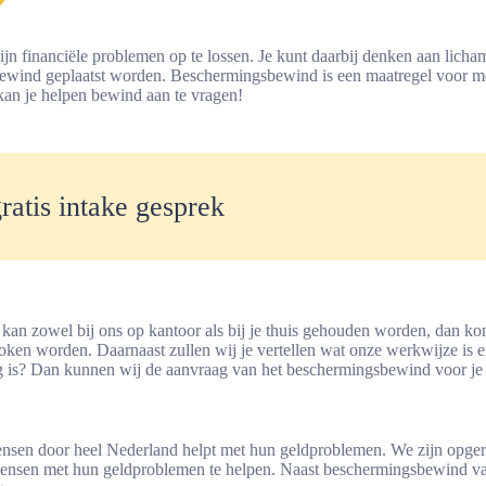
f zijn financiële problemen op te lossen. Je kunt daarbij denken aan lich
 bewind geplaatst worden. Beschermingsbewind is een maatregel voor m
an je helpen bewind aan te vragen!
gratis intake gesprek
k kan zowel bij ons op kantoor als bij je thuis gehouden worden, dan k
oken worden. Daarnaast zullen wij je vertellen wat onze werkwijze is 
g is? Dan kunnen wij de aanvraag van het beschermingsbewind voor je 
ensen door heel Nederland helpt met hun geldproblemen. We zijn opger
mensen met hun geldproblemen te helpen. Naast beschermingsbewind vanu