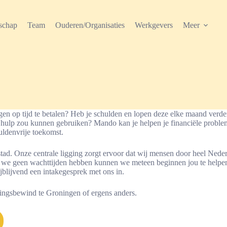
schap
Team
Ouderen/Organisaties
Werkgevers
Meer
n op tijd te betalen? Heb je schulden en lopen deze elke maand verder
ij hulp zou kunnen gebruiken? Mando kan je helpen je financiële prob
uldenvrije toekomst.
tad. Onze centrale ligging zorgt ervoor dat wij mensen door heel Ned
e geen wachttijden hebben kunnen we meteen beginnen jou te helpen. 
jblijvend een intakegesprek met ons in.
rmingsbewind te Groningen of ergens anders.