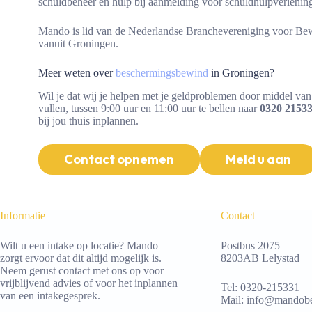
schuldbeheer en hulp bij aanmelding voor schuldhulpverlening
Mando is lid van de Nederlandse Branchevereniging voor Bew
vanuit Groningen.
Meer weten over
beschermingsbewind
in Groningen?
Wil je dat wij je helpen met je geldproblemen door middel 
vullen, tussen 9:00 uur en 11:00 uur te bellen naar
0320 2153
bij jou thuis inplannen.
Contact opnemen
Meld u aan
Informatie
Contact
Wilt u een intake op locatie? Mando
Postbus 2075
zorgt ervoor dat dit altijd mogelijk is.
8203AB Lelystad
Neem gerust contact met ons op voor
vrijblijvend advies of voor het inplannen
Tel:
0320-215331
van een intakegesprek.
Mail:
info@mandobe